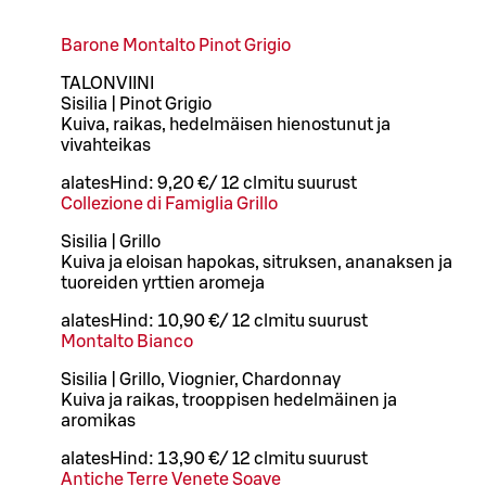
Barone Montalto Pinot Grigio
TALONVIINI
Sisilia | Pinot Grigio
Kuiva, raikas, hedelmäisen hienostunut ja
vivahteikas
alates
Hind:
9,20 €
/
12 cl
mitu suurust
Collezione di Famiglia Grillo
Sisilia | Grillo
Kuiva ja eloisan hapokas, sitruksen, ananaksen ja
tuoreiden yrttien aromeja
alates
Hind:
10,90 €
/
12 cl
mitu suurust
Montalto Bianco
Sisilia | Grillo, Viognier, Chardonnay
Kuiva ja raikas, trooppisen hedelmäinen ja
aromikas
alates
Hind:
13,90 €
/
12 cl
mitu suurust
Antiche Terre Venete Soave