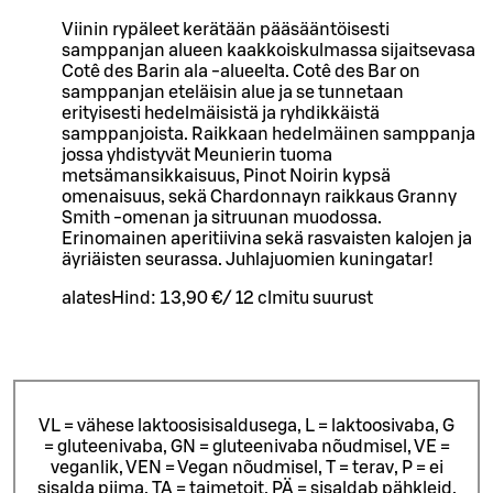
Viinin rypäleet kerätään pääsääntöisesti
samppanjan alueen kaakkoiskulmassa sijaitsevasa
Cotê des Barin ala -alueelta. Cotê des Bar on
samppanjan eteläisin alue ja se tunnetaan
erityisesti hedelmäisistä ja ryhdikkäistä
samppanjoista. Raikkaan hedelmäinen samppanja
jossa yhdistyvät Meunierin tuoma
metsämansikkaisuus, Pinot Noirin kypsä
omenaisuus, sekä Chardonnayn raikkaus Granny
Smith -omenan ja sitruunan muodossa.
Erinomainen aperitiivina sekä rasvaisten kalojen ja
äyriäisten seurassa. Juhlajuomien kuningatar!
alates
Hind:
13,90 €
/
12 cl
mitu suurust
VL = vähese laktoosisisaldusega, L = laktoosivaba, G
= gluteenivaba, GN = gluteenivaba nõudmisel, VE =
veganlik, VEN = Vegan nõudmisel, T = terav, P = ei
sisalda piima, TA = taimetoit, PÄ = sisaldab pähkleid.