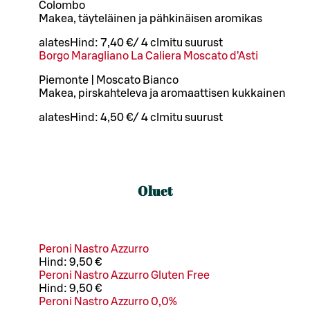
Colombo
Makea, täyteläinen ja pähkinäisen aromikas
alates
Hind:
7,40 €
/
4 cl
mitu suurust
Borgo Maragliano La Caliera Moscato d’Asti
Piemonte | Moscato Bianco
Makea, pirskahteleva ja aromaattisen kukkainen
alates
Hind:
4,50 €
/
4 cl
mitu suurust
Oluet
Peroni Nastro Azzurro
Hind:
9,50 €
Peroni Nastro Azzurro Gluten Free
Hind:
9,50 €
Peroni Nastro Azzurro 0,0%