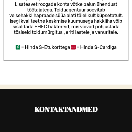
Lisateavet roogade kohta võtke palun ühendust
töötajatega.
Toiduagentuur soovitab
veisehakklihapraade süüa alati täielikult küpsetatult.
Isegi kvaliteetne keskmise kuumusega hakkliha võib
sisaldada EHEC baktereid, mis võivad põhjustada
tõsiseid toidumürgitusi, eriti lastele ja vanuritele.
=
Hinda S-Etukorttega
=
Hinda S-Cardiga
KONTAKTANDMED