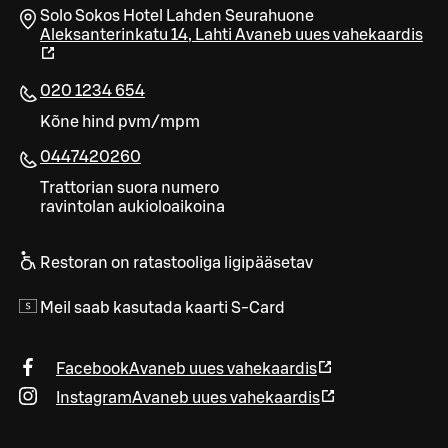
Solo Sokos Hotel Lahden Seurahuone
Aleksanterinkatu 14
,
Lahti
Avaneb uues vahekaardis
020 1234 654
Kõne hind pvm/mpm
0447420260
Trattorian suora numero
ravintolan aukioloaikoina
Restoran on ratastooliga ligipääsetav
Meil saab kasutada kaarti S-Card
Facebook
Avaneb uues vahekaardis
Instagram
Avaneb uues vahekaardis