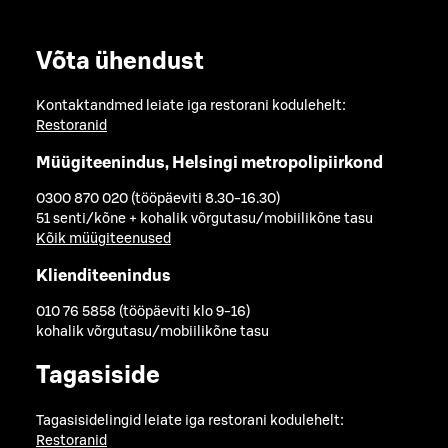
Võta ühendust
Kontaktandmed leiate iga restorani kodulehelt:
Restoranid
Müügiteenindus, Helsingi metropolipiirkond
0300 870 020 (tööpäeviti 8.30-16.30)
51 senti/kõne + kohalik võrgutasu/mobiilikõne tasu
Kõik müügiteenused
Klienditeenindus
010 76 5858 (tööpäeviti klo 9-16)
kohalik võrgutasu/mobiilikõne tasu
Tagasiside
Tagasisidelingid leiate iga restorani kodulehelt:
Restoranid