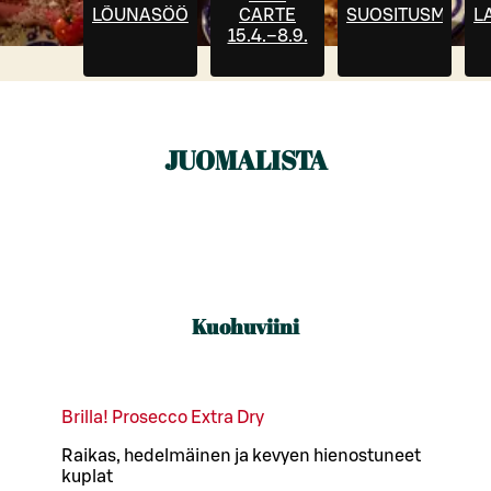
LÕUNASÖÖK
CARTE
SUOSITUSMENU
L
15.4.–8.9.
JUOMALISTA
Kuohuviini
Brilla! Prosecco Extra Dry
Raikas, hedelmäinen ja kevyen hienostuneet
kuplat