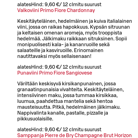
alates
Hind:
9,60 €
/
12 cl
mitu suurust
Valkoviini Primo Fiore Chardonnay
Keskitäyteläinen, hedelmäinen ja kuiva italialainen
viini, jossa on raikas hapokkuus. Kypsän sitruunan
ja keltaisen omenan aromeja, myös trooppista
hedelmää. Jälkimaku raikkaan sitruksinen. Sopii
monipuolisesti kala- ja kananruoille sekä
salaateille ja kasviruoille. Erinomainen
nautittavaksi myös sellaisenaan!
alates
Hind:
9,60 €
/
12 cl
mitu suurust
Punaviini Primo Fiore Sangiovese
Väriltään keskisyvä kirsikanpunainen, jossa
granaatinpunaisia vivahteita. Keskitäyteläinen,
intensiivinen maku, jossa tummaa kirsikkaa,
luumua, paahdettua mantelia sekä hentoa
mausteisuutta. Pitkä, hedelmäinen jälkimaku.
Nappivalinta kanalle, pastalle, pizzalle ja
pikkusuolaisille.
alates
Hind:
9,60 €
/
12 cl
mitu suurust
Samppanja Pierre de Bry Champagne Brut Horizon