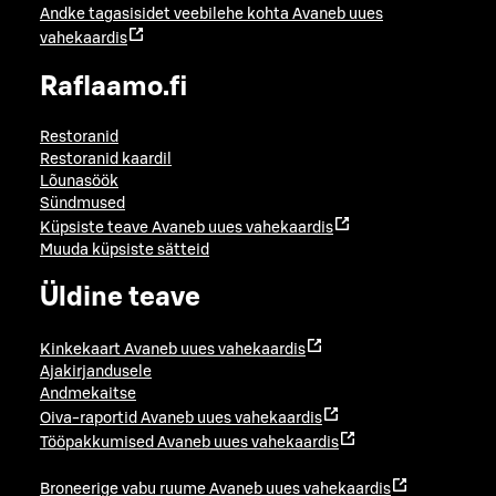
Andke tagasisidet veebilehe kohta
Avaneb uues
vahekaardis
Raflaamo.fi
Restoranid
Restoranid kaardil
Lõunasöök
Sündmused
Küpsiste teave
Avaneb uues vahekaardis
Muuda küpsiste sätteid
Üldine teave
Kinkekaart
Avaneb uues vahekaardis
Ajakirjandusele
Andmekaitse
Oiva-raportid
Avaneb uues vahekaardis
Tööpakkumised
Avaneb uues vahekaardis
Broneerige vabu ruume
Avaneb uues vahekaardis