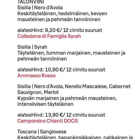
TALONVIINI
Sisilia | Nero d’Avola
Keskitäyteläinen, hedelmäinen, kevyen
mausteinen ja pehmeän tanniininen
alates
Hind:
9,20 €
/
12 cl
mitu suurust
Collezione di Famiglia Syrah
Sisilia | Syrah
Täyteläinen, tumman marjainen, mausteinen ja
pehmeän tanniininen
alates
Hind:
10,90 €
/
12 cl
mitu suurust
Ammasso Rosso
Sisilia | Nero d’Avola, Nerello Mascalese, Cabernet
Sauvignon, Merlot
Kypsän marjainen ja pehmeän mausteinen,
intensiivisen täyteläinen
alates
Hind:
13,90 €
/
12 cl
mitu suurust
Camporsino Chianti DOCG
Toscana | Sangiovese
Keskitäyteläinen, hapankirsikkainen, nahkainen ja