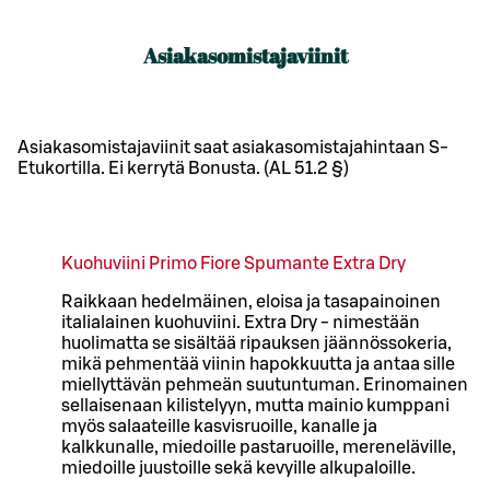
Asiakasomistajaviinit
Asiakasomistajaviinit saat asiakasomistajahintaan S-
Etukortilla. Ei kerrytä Bonusta. (AL 51.2 §)
Kuohuviini Primo Fiore Spumante Extra Dry
Raikkaan hedelmäinen, eloisa ja tasapainoinen
italialainen kuohuviini. Extra Dry - nimestään
huolimatta se sisältää ripauksen jäännössokeria,
mikä pehmentää viinin hapokkuutta ja antaa sille
miellyttävän pehmeän suutuntuman. Erinomainen
sellaisenaan kilistelyyn, mutta mainio kumppani
myös salaateille kasvisruoille, kanalle ja
kalkkunalle, miedoille pastaruoille, mereneläville,
miedoille juustoille sekä kevyille alkupaloille.