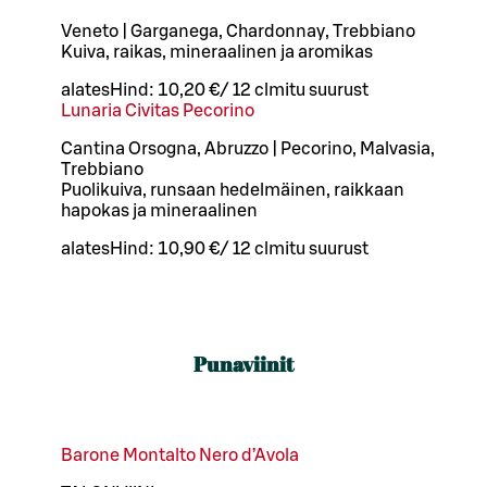
Veneto | Garganega, Chardonnay, Trebbiano
Kuiva, raikas, mineraalinen ja aromikas
alates
Hind:
10,20 €
/
12 cl
mitu suurust
Lunaria Civitas Pecorino
Cantina Orsogna, Abruzzo | Pecorino, Malvasia,
Trebbiano
Puolikuiva, runsaan hedelmäinen, raikkaan
hapokas ja mineraalinen
alates
Hind:
10,90 €
/
12 cl
mitu suurust
Punaviinit
Barone Montalto Nero d’Avola