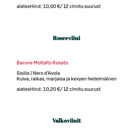
alates
Hind:
10,00 €
/
12 cl
mitu suurust
Roseeviini
Barone Moltalto Rosato
Sisilia | Nero d’Avola
Kuiva, raikas, marjaisa ja kevyen hedelmäinen
alates
Hind:
10,20 €
/
12 cl
mitu suurust
Valkoviinit