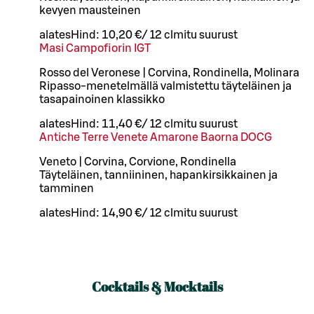
kevyen mausteinen
alates
Hind:
10,20 €
/
12 cl
mitu suurust
Masi Campofiorin IGT
Rosso del Veronese | Corvina, Rondinella, Molinara
Ripasso-menetelmällä valmistettu täyteläinen ja
tasapainoinen klassikko
alates
Hind:
11,40 €
/
12 cl
mitu suurust
Antiche Terre Venete Amarone Baorna DOCG
Veneto | Corvina, Corvione, Rondinella
Täyteläinen, tanniininen, hapankirsikkainen ja
tamminen
alates
Hind:
14,90 €
/
12 cl
mitu suurust
Cocktails & Mocktails