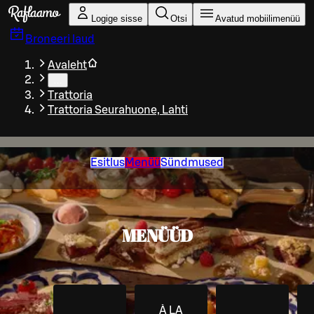
Liigu peamise sisu juurde
Logige sisse
Otsi
Avatud mobiilimenüü
Broneeri laud
Avaleht
…
Trattoria
Trattoria Seurahuone, Lahti
Esitlus
Menüü
Sündmused
MENÜÜD
À LA