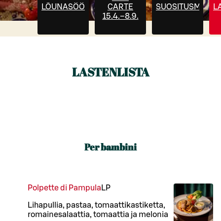
LÕUNASÖÖK
CARTE
SUOSITUSMENU
L
15.4.–8.9.
LASTENLISTA
Per bambini
Polpette di Pampula
L
P
Lihapullia, pastaa, tomaattikastiketta,
romainesalaattia, tomaattia ja melonia