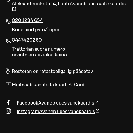
Aleksanterinkatu 14
,
Lahti
Avaneb uues vahekaardis
020 1234 654
Kõne hind pvm/mpm
0447420260
Trattorian suora numero
ravintolan aukioloaikoina
Restoran on ratastooliga ligipääsetav
Meil saab kasutada kaarti S-Card
Facebook
Avaneb uues vahekaardis
Instagram
Avaneb uues vahekaardis