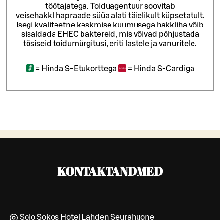
töötajatega.
Toiduagentuur soovitab
veisehakklihapraade süüa alati täielikult küpsetatult.
Isegi kvaliteetne keskmise kuumusega hakkliha võib
sisaldada EHEC baktereid, mis võivad põhjustada
tõsiseid toidumürgitusi, eriti lastele ja vanuritele.
=
Hinda S-Etukorttega
=
Hinda S-Cardiga
KONTAKTANDMED
Solo Sokos Hotel Lahden Seurahuone