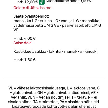
Kliendiliikme hind:
9,90 €
Hind:
12,00 €
Gelato di Jätskissimo
Jäätelövaihtoehdot:
mansikka L G • suklaa L G • vanilja L G • mansikka-
vadelmasorbetti L M G VE • päärynäsorbetti L M G
VE
Hind:
4,00 €
Salse dolci
Kastikkeet: suklaa • lakritsi • mansikka • kinuski
Hind:
1,50 €
VL = vähese laktoosisisaldusega, L = laktoosivaba, G
= gluteenivaba, GN = gluteenivaba nõudmisel, VE =
veganlik, VEN = Vegan nõudmisel, T = terav, P = ei
sisalda piima, TA = taimetoit, PÄ = sisaldab pähkleid.
Lisateavet roogade kohta võtke palun ühendust