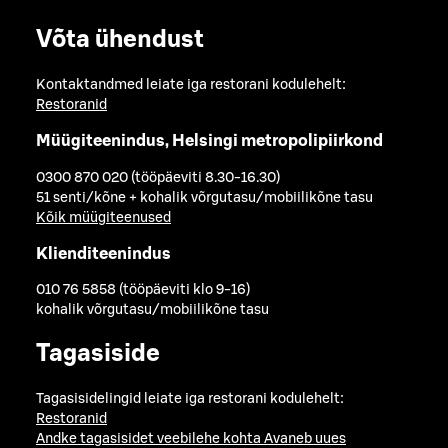
Võta ühendust
Kontaktandmed leiate iga restorani kodulehelt:
Restoranid
Müügiteenindus, Helsingi metropolipiirkond
0300 870 020 (tööpäeviti 8.30-16.30)
51 senti/kõne + kohalik võrgutasu/mobiilikõne tasu
Kõik müügiteenused
Klienditeenindus
010 76 5858 (tööpäeviti klo 9-16)
kohalik võrgutasu/mobiilikõne tasu
Tagasiside
Tagasisidelingid leiate iga restorani kodulehelt:
Restoranid
Andke tagasisidet veebilehe kohta
Avaneb uues