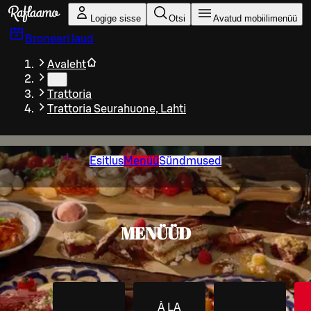
Liigu peamise sisu juurde
Logige sisse
Otsi
Avatud mobiilimenüü
Broneeri laud
Avaleht
…
Trattoria
Trattoria Seurahuone, Lahti
Esitlus
Menüü
Sündmused
MENÜÜD
À LA