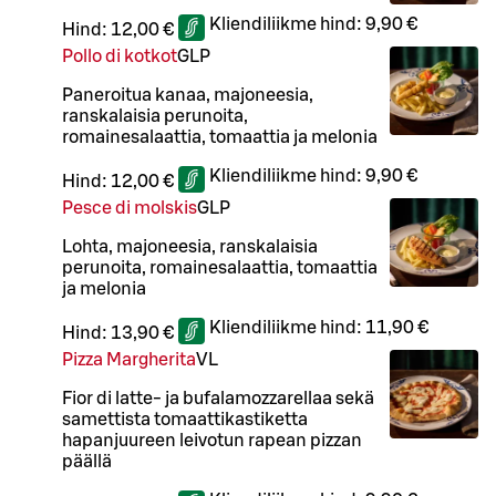
Kliendiliikme hind:
9,90 €
Hind:
12,00 €
Pollo di kotkot
G
L
P
Paneroitua kanaa, majoneesia,
ranskalaisia perunoita,
romainesalaattia, tomaattia ja melonia
Kliendiliikme hind:
9,90 €
Hind:
12,00 €
Pesce di molskis
G
L
P
Lohta, majoneesia, ranskalaisia
perunoita, romainesalaattia, tomaattia
ja melonia
Kliendiliikme hind:
11,90 €
Hind:
13,90 €
Pizza Margherita
VL
Fior di latte- ja bufalamozzarellaa sekä
samettista tomaattikastiketta
hapanjuureen leivotun rapean pizzan
päällä