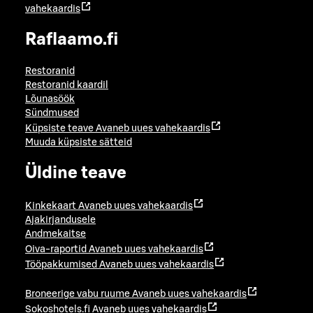
vahekaardis
Raflaamo.fi
Restoranid
Restoranid kaardil
Lõunasöök
Sündmused
Küpsiste teave
Avaneb uues vahekaardis
Muuda küpsiste sätteid
Üldine teave
Kinkekaart
Avaneb uues vahekaardis
Ajakirjandusele
Andmekaitse
Oiva-raportid
Avaneb uues vahekaardis
Tööpakkumised
Avaneb uues vahekaardis
Broneerige vabu ruume
Avaneb uues vahekaardis
Sokoshotels.fi
Avaneb uues vahekaardis